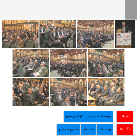
منبع
موسسه حسابرسی هوشیار ممیز
تگ ها
رویدادها
همایش
گالری تصاویر