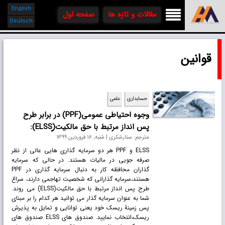
English

مقالات و تازه ها
صفحه اول
Deutsch
قوانین
حسابداری
علمی
وجوه احتیاطی عمومی(PPF) در برابر طرح
پس انداز مرتبط با حق مالکیت(ٍELSS):
مترجم: ستارشکری | شنبه, 16 فروردين 1399
ELSS و PPF هر دو سرمایه گذاری هایی عالی از نظر
صرفه جویی در مالیات هستند. در حالی که سرمایه
گذاران محافظه کار به دنبال سرمایه گذاری در PPF
هستند،سرمایه گذارانی که شخصیت تهاجمی دارند، سراغ
طرح پس انداز مرتبط با حق مالکیت(ELSS) می روند.
شما به عنوان سرمایه گذار می توانید هر کدام را بر مبنای
پس زمینۀ ریسک خود یعنی توانایی و تمایل به پذیرش
ریسک،انتخاب نمایید. صندوق های ELSS صندوق های