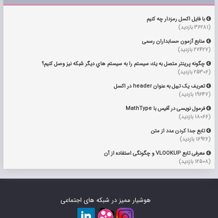
با فایل اکسل رمزدار چه کنیم

(36281 بازدید)
منابع آزمون حسابداران رسمی

(27427 بازدید)
چگونه پرينتر متصل به يك سيستم را به سيستم هاي ديگر شبكه نيز وصل كنيم؟

(25306 بازدید)
تعریف یک تیبل به عنوان header در اکسل

(19647 بازدید)
فرمول نویسی در آفیس با MathType

(18066 بازدید)
تابع جدا کردن عدد از متن

(16926 بازدید)
معرفی تابع VLOOKUP و چگونگی استفاده از آن

(12508 بازدید)
هوشیار ممیز در شبکه های اجتماعی