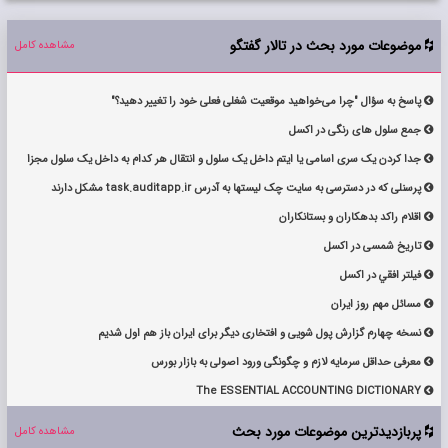
موضوعات مورد بحث در تالار گفتگو
مشاهده کامل

پاسخ به سؤال "چرا می‌خواهید موقعیت شغلی فعلی خود را تغییر دهید؟"

جمع سلول های رنگی در اکسل

جدا کردن یک سری اسامی یا ایتم داخل یک سلول و انتقال هر کدام به داخل یک سلول مجزا

پرسنلی که در دسترسی به سایت چک لیستها به آدرس task.auditapp.ir مشکل دارند

اقلام راكد بدهكاران و بستانكاران

تاریخ شمسی در اکسل

فيلتر افقي در اكسل

مسائل مهم روز ایران

نسخه چهارم گزارش پول شویی و افتخاری دیگر برای ایران باز هم اول شدیم

معرفی حداقل سرمایه لازم و چگونگی ورود اصولی به بازار بورس

The ESSENTIAL ACCOUNTING DICTIONARY

پربازدیدترین موضوعات مورد بحث
مشاهده کامل
