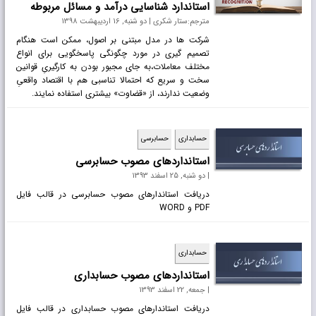
استاندارد شناسایی درآمد و مساﺋل مربوطه
مترجم:ستار شکری | دو شنبه, 16 ارديبهشت 1398
شرکت ها در مدل مبتنی بر اصول، ممکن است هنگام
تصمیم گیری در مورد چگونگی پاسخگویی برای انواع
مختلف معاملات،به جای مجبور بودن به کارگیریِ قوانین
سخت و سریع که احتمالا تناسبی هم با اقتصاد واقعیِ
وضعیت ندارند، از «قضاوت» بیشتری استفاده نمایند.
حسابداری
حسابرسی
استانداردهای مصوب حسابرسی
| دو شنبه, 25 اسفند 1393
دریافت استاندارهای مصوب حسابرسی در قالب فایل
PDF و WORD
حسابداری
استانداردهای مصوب حسابداری
| جمعه, 22 اسفند 1393
دریافت استاندارهای مصوب حسابداری در قالب فایل