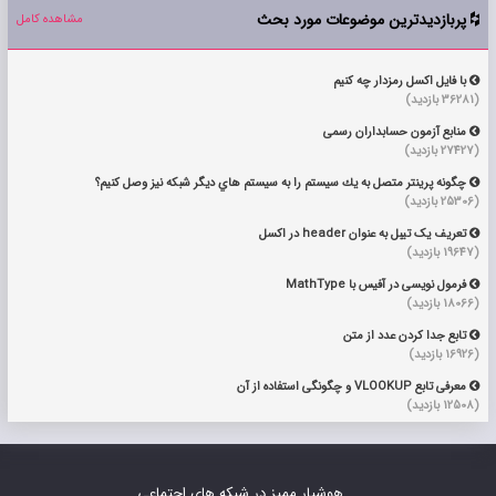
پربازدیدترین موضوعات مورد بحث
مشاهده کامل

با فایل اکسل رمزدار چه کنیم

(36281 بازدید)
منابع آزمون حسابداران رسمی

(27427 بازدید)
چگونه پرينتر متصل به يك سيستم را به سيستم هاي ديگر شبكه نيز وصل كنيم؟

(25306 بازدید)
تعریف یک تیبل به عنوان header در اکسل

(19647 بازدید)
فرمول نویسی در آفیس با MathType

(18066 بازدید)
تابع جدا کردن عدد از متن

(16926 بازدید)
معرفی تابع VLOOKUP و چگونگی استفاده از آن

(12508 بازدید)
هوشیار ممیز در شبکه های اجتماعی