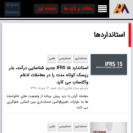
English

مقالات و تازه ها
صفحه اول
Deutsch
استانداردها
حسابداری
حسابرسی
علمی
استاندارد IFRS 15 جدیدِ شناسایی درآمد، بذر
ریسک کوتاه مدت را در معاملات ادغام
واکتساب می کارد.
مترجم:ستار شکری | یک شنبه, 12 خرداد 1398
معامله گران با دید پیش بینانه از وضعیت های ناخواسته
ها به موازات تغییرِقوانین حسابداری بین المللی جلوگیری
می کنند
حسابداری
حسابرسی
علمی