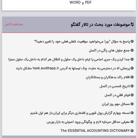
PDF و WORD
موضوعات مورد بحث در تالار گفتگو
مشاهده کامل

پاسخ به سؤال "چرا می‌خواهید موقعیت شغلی فعلی خود را تغییر دهید؟"

جمع سلول های رنگی در اکسل

جدا کردن یک سری اسامی یا ایتم داخل یک سلول و انتقال هر کدام به داخل یک سلول مجزا

پرسنلی که در دسترسی به سایت چک لیستها به آدرس task.auditapp.ir مشکل دارند

اقلام راكد بدهكاران و بستانكاران

تاریخ شمسی در اکسل

فيلتر افقي در اكسل

مسائل مهم روز ایران

نسخه چهارم گزارش پول شویی و افتخاری دیگر برای ایران باز هم اول شدیم

معرفی حداقل سرمایه لازم و چگونگی ورود اصولی به بازار بورس

The ESSENTIAL ACCOUNTING DICTIONARY
