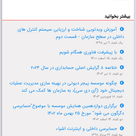
بیشتر بخوانید
آموزش ویدئویی شناخت و ارزیابی سیستم کنترل های

داخلی در سطح سازمان - قسمت دوم
یک شنبه, 9 تير 1398
با پیشرفت فناوری همگام شویم

یک شنبه, 15 اسفند 1400
خلاصه 8 گرایش اصلی حسابداری در سال 2024

دو شنبه, 11 تير 1403
چگونه موسسه پیجر دیوتی در بهینه سازی مدیریت عملیات

دیجیتال خود (آی دی سی)، به سازمان ها کمک می کند
شنبه, 18 فروردين 1403
برگزاری دوازدهمین همایش موسسه با موضوع"حسابرسی

دگرگون می شود" مورخ 25 بهمن ماه 1402
دو شنبه, 14 اسفند 1402
حسابرسی داخلی و اینترنت اشیاء

سه شنبه, 22 مرداد 1398