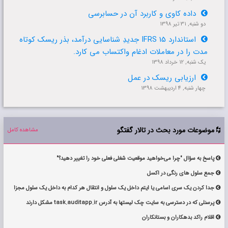
داده کاوی و کاربرد آن در حسابرسی

دو شنبه, 31 تير 1398
استاندارد IFRS 15 جدیدِ شناسایی درآمد، بذر ریسک کوتاه

مدت را در معاملات ادغام واکتساب می کارد.
یک شنبه, 12 خرداد 1398
ارزیابی ریسک در عمل

چهار شنبه, 4 ارديبهشت 1398
موضوعات مورد بحث در تالار گفتگو
مشاهده کامل

پاسخ به سؤال "چرا می‌خواهید موقعیت شغلی فعلی خود را تغییر دهید؟"

جمع سلول های رنگی در اکسل

جدا کردن یک سری اسامی یا ایتم داخل یک سلول و انتقال هر کدام به داخل یک سلول مجزا

پرسنلی که در دسترسی به سایت چک لیستها به آدرس task.auditapp.ir مشکل دارند

اقلام راكد بدهكاران و بستانكاران
