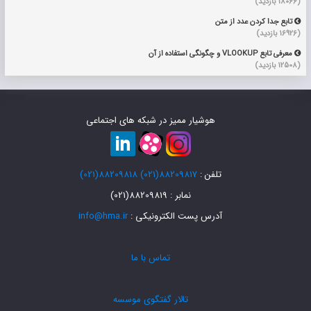
(18066 بازدید)
تابع جدا کردن عدد از متن

(16926 بازدید)
معرفی تابع VLOOKUP و چگونگی استفاده از آن

(12508 بازدید)
هوشیار ممیز در شبکه های اجتماعی
تلفن :
88209817(021)
88209818(021)
نمابر : 88209819(021)
آدرس پست الکترونیکی :
info@hma.ir
تماس با ما
تالار گفتگوی موسسه