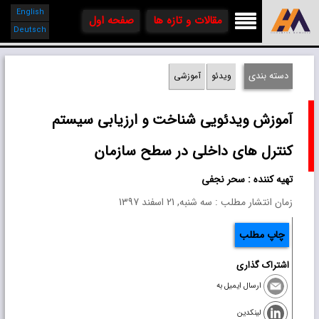
English

مقالات و تازه ها
صفحه اول
Deutsch
دسته بندی
ویدئو
آموزشی
آموزش ویدئویی شناخت و ارزیابی سیستم
کنترل های داخلی در سطح سازمان
تهیه کننده : سحر نجفی
زمان انتشار مطلب : سه شنبه, 21 اسفند 1397
چاپ مطلب
اشتراک گذاری
ارسال ایمیل به
لینکدین