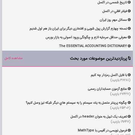
تاریخ شمسی در اکسل

فيلتر افقي در اكسل

مسائل مهم روز ایران

نسخه چهارم گزارش پول شویی و افتخاری دیگر برای ایران باز هم اول شدیم

معرفی حداقل سرمایه لازم و چگونگی ورود اصولی به بازار بورس

The ESSENTIAL ACCOUNTING DICTIONARY

پربازدیدترین موضوعات مورد بحث
مشاهده کامل

با فایل اکسل رمزدار چه کنیم

(36281 بازدید)
منابع آزمون حسابداران رسمی

(27427 بازدید)
چگونه پرينتر متصل به يك سيستم را به سيستم هاي ديگر شبكه نيز وصل كنيم؟

(25306 بازدید)
تعریف یک تیبل به عنوان header در اکسل

(19647 بازدید)
فرمول نویسی در آفیس با MathType
